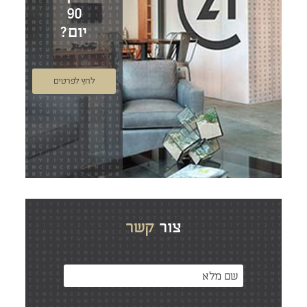
90
יום?
לחץ לפרטים
צור
קשר