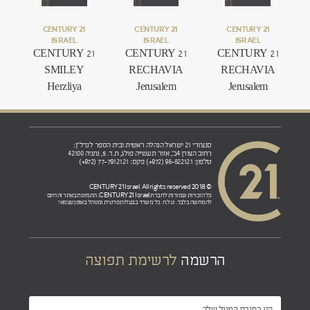
.
.
.
CENTURY 21
CENTURY 21
CENTURY 21
ISRAEL
ISRAEL
ISRAEL
CENTURY 21
CENTURY 21
CENTURY 21
SMILEY
RECHAVIA
RECHAVIA
Herzliya
Jerusalem
Jerusalem
סנצ'ורי 21 ישראל הנהלה ראשית ובית הספר לנדל"ן:
רחוב הצורן 4ב', אזור תעשייה פולג, ת.ד. 5, נתניה 42100
טלפון: 98-822121 (972+) פקס: 77-7912121 (972+)
© 2018 CENTURY 21 Israel. All rights reserved
CENTURY 21 Israel.
כל הזכויות שמורות לחברת
התמונות באתר זה הינם
להמחשה בלבד. ט.ל.ח. כל משרד בבעלות פרטית ומנוהל באופן עצמאי.
הרשמה
לרשימת תפוצה