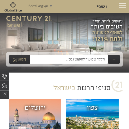
*9921
Select Language
▼
Global Site
נחושים להיות תמיד
הטובים ביותר,
לשאוף למצוינות
ולתת 121%!
+
חפש
סניפי הרשת
בישראל
צפון
ירושלים