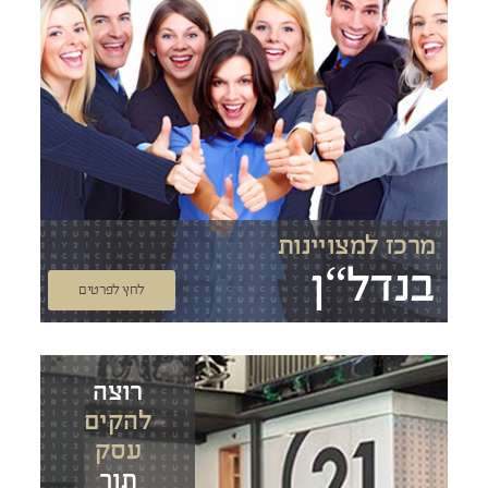
מרכז למצויינות
בנדל“ן
לחץ לפרטים
רוצה
להקים
עסק
תוך