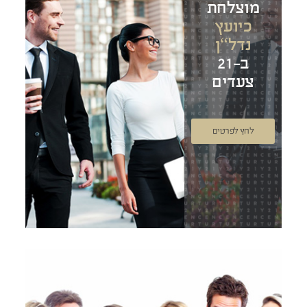
מוצלחת
כיועץ
נדל“ן
ב-21
צעדים
לחץ לפרטים