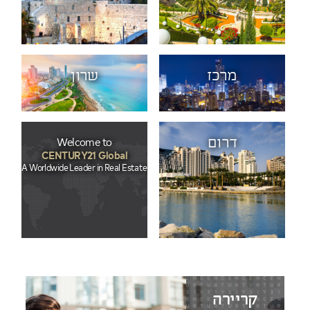
מרכז
שרון
Welcome to
דרום
CENTURY21 Global
A Worldwide Leader in Real Estate
קריירה