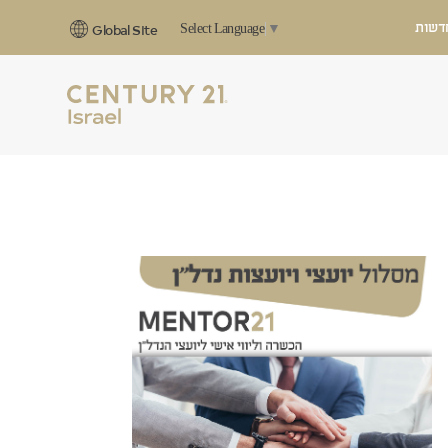
דשות
Select Language
▼
Global Site