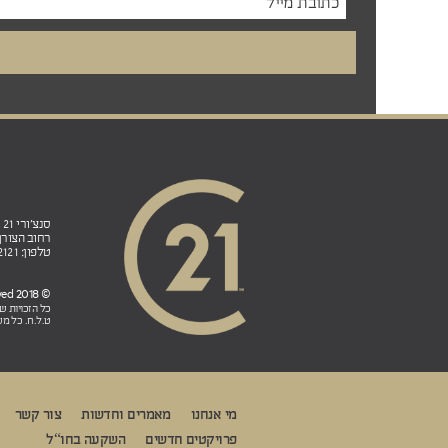
סנצ'ורי 21 ישראל הנהלה ראשית ובית הספר לנדל"ן:
רחוב הצורן 4ב', אזור תעשייה פולג, ת.ד. 5, נתניה 0
טלפון: 98-822121 (972+) פקס: 77-7912121 (972+)
© 2018 CENTURY 21 Israel. All rights reserved
כל הזכויות 
ט.ל.ח. כל מש
מי אנחנו
מאמרים וחדשות
צור קשר
פרויקטים חדשים
השקעה בחו“ל