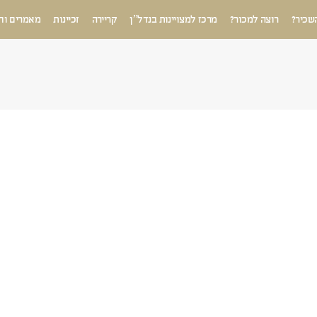
שכיר?
רוצה למכור?
מרכז למצויינות בנדל”ן
קריירה
זכיינות
מאמרים וח