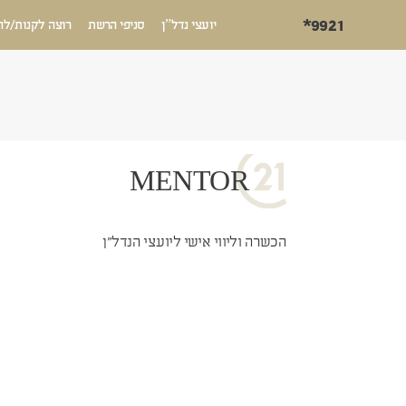
*9921
יועצי נדל”ן
סניפי הרשת
רוצה לקנות/לה
MENTOR
הכשרה וליווי אישי ליועצי הנדל"ן