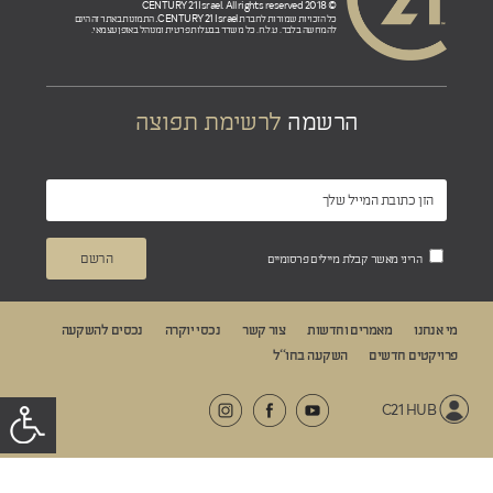
© 2018 CENTURY 21 Israel. All rights reserved
CENTURY 21 Israel.
כל הזכויות שמורות לחברת
התמונות באתר זה הינם
להמחשה בלבד. ט.ל.ח. כל משרד בבעלות פרטית ומנוהל באופן עצמאי.
הרשמה
לרשימת תפוצה
הריני מאשר קבלת מיילים פרסומיים
מי אנחנו
מאמרים וחדשות
צור קשר
נכסי יוקרה
נכסים להשקעה
פרויקטים חדשים
השקעה בחו“ל
C21 HUB