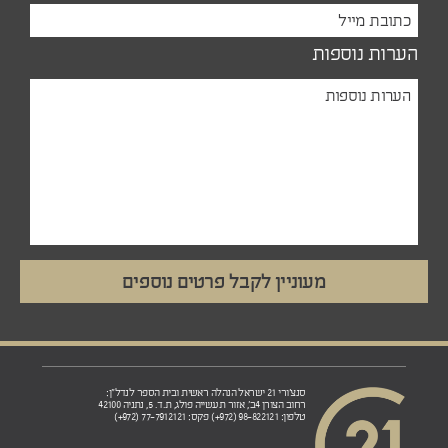
הערות נוספות
סנצ'ורי 21 ישראל הנהלה ראשית ובית הספר לנדל"ן:
רחוב הצורן 4ב', אזור תעשייה פולג, ת.ד. 5, נתניה 42100
טלפון: 98-822121 (972+) פקס: 77-7912121 (972+)