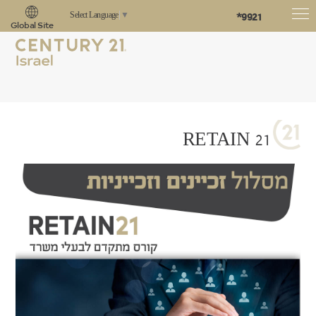
*9921
Select Language
▼
Global Site
RETAIN 21