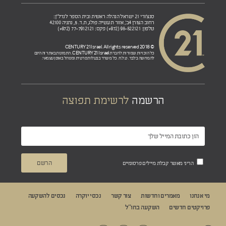
סנצ'ורי 21 ישראל הנהלה ראשית ובית הספר לנדל"ן:
רחוב הצורן 4ב', אזור תעשייה פולג, ת.ד. 5, נתניה 42100
טלפון: 98-822121 (972+) פקס: 77-7912121 (972+)
© 2018 CENTURY 21 Israel. All rights reserved
CENTURY 21 Israel.
כל הזכויות שמורות לחברת
התמונות באתר זה הינם
להמחשה בלבד. ט.ל.ח. כל משרד בבעלות פרטית ומנוהל באופן עצמאי.
הרשמה
לרשימת תפוצה
הריני מאשר קבלת מיילים פרסומיים
מי אנחנו
מאמרים וחדשות
צור קשר
נכסי יוקרה
נכסים להשקעה
פרויקטים חדשים
השקעה בחו“ל