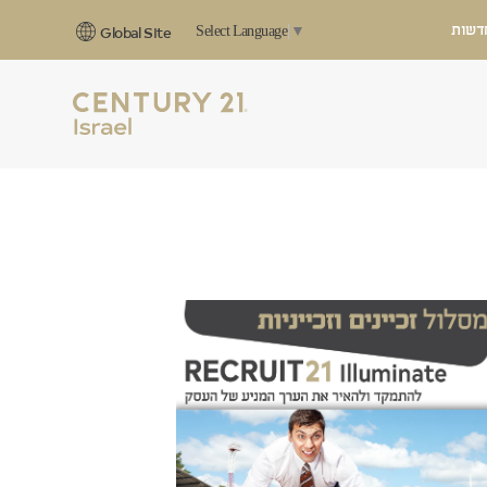
דשות
Select Language
▼
Global Site