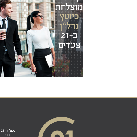
מוצלחת
כיועץ
נדל“ן
ב-21
צעדים
סנצ'ורי 21 ישראל הנהלה ראשית ובית הספר לנדל"ן:
רחוב הצורן 4ב', אזור תעשייה פולג, ת.ד. 5, נתניה 0