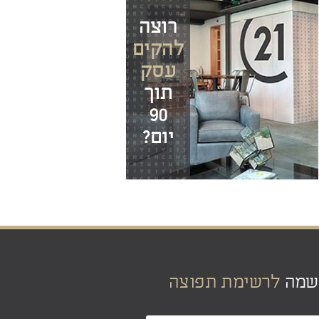
רוצה
להקים
עסק
תוך
90
יום?
שמה
לרשימת תפוצה