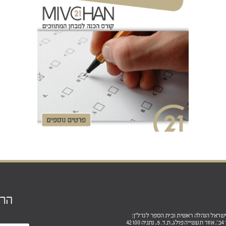
הר
4210