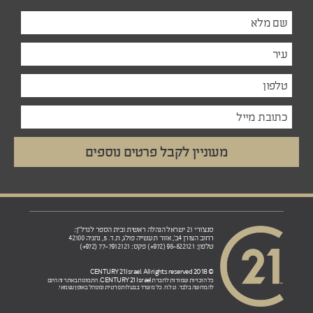
סנצ'ורי 21 ישראל הנהלה ראשית ובית הספר לנדל"ן:
רחוב הצורן 4ב', אזור תעשייה פולג, ת.ד. 5, נתניה 42100
טלפון: 98-822121 (972+) פקס: 77-7912121 (972+)
© 2018 CENTURY 21 Israel. All rights reserved
CENTURY 21 Israel.
כל הזכויות שמורות לחברת
התמונות באתר זה הינם
להמחשה בלבד. ט.ל.ח. כל משרד בבעלות פרטית ומנוהל באופן עצמאי.