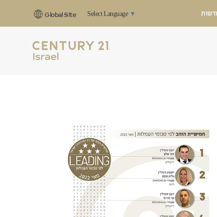
דשות
Select Language
▼
Global Site