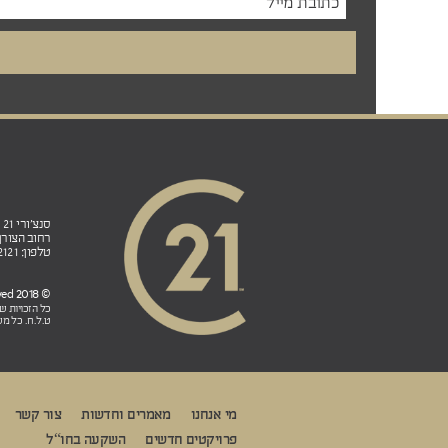
סנצ'ורי 21 ישראל הנהלה ראשית ובית הספר לנדל"ן:
רחוב הצורן 4ב', אזור תעשייה פולג, ת.ד. 5, נתניה 0
טלפון: 98-822121 (972+) פקס: 77-7912121 (972+)
© 2018 CENTURY 21 Israel. All rights reserved
כל הזכויות 
ט.ל.ח. כל מש
מי אנחנו
מאמרים וחדשות
צור קשר
פרויקטים חדשים
השקעה בחו“ל