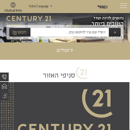
*9921
Select Language
▼
Global Site
נחושים להיות תמיד
הטובים ביותר,
לשאוף למצוינות
+
חפש
ולתת 121%!
ירושלים
סניפי האזור