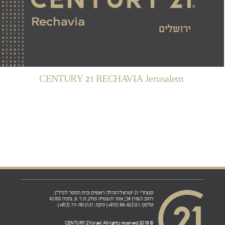
CENTURY 21 RECHAVIA Jerusalem
סנצ'ורי 21 ישראל הנהלה ראשית ובית הספר לנדל"ן:
רחוב הצורן 4ב', אזור תעשייה פולג, ת.ד. 5, נתניה 42100
טלפון: 98-822121 (972+) פקס: 77-7912121 (972+)
© 2018 CENTURY 21 Israel. All rights reserved