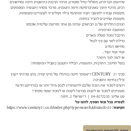
אירועים חברתיים, מסלולי טיול וספורט, מרכזי תרבות כתיאטרון חיפה ומוזיאונים
רבים, מרכזי חינוך כאוניברסיטת חיפה והטכניון, מרכזי מסחר ותעשיה המספקים
מקומות עבודה לתושבי העיר ומתחמי בילוי וקולינריה לצעירים ומשפחות.
מקומות שחייבים להכיר בחיפה:
הגנים התלויים של גן הבהאים, שהינו גם אתר מורשת עולמית אונסקו
המושבה הגרמנית
הרכבל ומנזר סטלה מאריס
טיילת לואי עם נוף לנמל
מוזיאון המדע
ועוד ועוד ועוד...
אז למה לגור חיפה?
בשל החינוך, התרבות, התעשיה, הבילוי והטבע! בשביל המשפחה!
סניף 21
CENTURY
דיאמונד חיפה בניהולו של מיקי קודה, נותן שירותי ייעוץ
נדל"ן בחיפה והסביבה.
רוצים למכור את הנכס שלכם ולהשתדרג לנכס גדול יותר או בפרוייקט חדש?
מעוניינים למכור או לקנות מגרש? לקנות או למכור שטח מסחר?
פנו אלינו: 04-8272233 | ד'ישראלי 2, חיפה
לצפייה בכל נכסי הסניף, לחצו על
הקישור:
https://www.century21.co.il/index.php?type=search&branch=20
חזרה לרשימת המאמרים