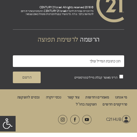
© 2018 CENTURY 21 Israel. All rights reserved
CENTURY 21 Israel.
כל הזכויות שמורות לחברת
התמונות באתר זה הינם
להמחשה בלבד. ט.ל.ח. כל משרד בבעלות פרטית ומנוהל באופן עצמאי.
הרשמה
לרשימת תפוצה
הריני מאשר קבלת מיילים פרסומיים
מי אנחנו
מאמרים וחדשות
צור קשר
נכסי יוקרה
נכסים להשקעה
פרויקטים חדשים
השקעה בחו“ל
C21 HUB