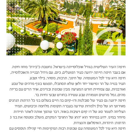
חיפה! העיר השלישית בגודל אוכלוסייתה בישראל, נחשבת כ"בירת" מחוז חיפה.
אם בעבר חיפה הייתה ידועה כעיר הפועלים, כיום, עם גידול הבנייה והאוכלוסייה,
חיפה היא עיר לכל המשפחה. של חינוך, תרבות, מסחר, בילוי וטבע.
העיר בנויה על הר ומישור יחד ולאן שלא תסתכלו, תפגשו בנוף מדהים של טבע
ואורבניות, עם צמחיית חורש המציצה מבין שכונות ובניינים, אויר הרים עם בריזה
מהים, נמל מרשים ושמורת טבע עשירה בחורש טבעי וחיות בר.
חיפה ידועה גם כעיר של סובלנות ודו-קיום בה חיים בשלום בני כל הדתות הנהנים
מאירועי חג של כולן ולמרות שידעה בעברה תקופות מלחמה וכיבושים, תמיד
הצליחה לשמר סוג של דו קיום ויציבות באזור, דבר שהפך אותה לאתר תיירות
מיוחד במינו. ידוע במיוחד הוא "החג של החגים" המקדם, משלב ומטפח את בני 3
הדתות: היהדות, האיסלאם והנצרות.
חיפה היא עיר לכל המשפחה עם שכונות רבות המקיימות חיי קהילה תוססים עם