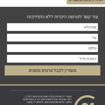
צור קשר לפגישת היכרות ללא התחייבות
סנצ'ורי 21 ישראל הנהלה ראשית ובית הספר לנדל"ן:
רחוב הצורן 4ב', אזור תעשייה פולג, ת.ד. 5, נתניה 42100
טלפון: 98-822121 (972+) פקס: 77-7912121 (972+)