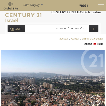
*9921
Select Language
▼
Global Site
CENTURY 21 RECHAVIA Jerusalem
+
חפש
הצג רק נכסים מסומנים
/
הצג הכל
/
הצג מפה
נמצאו
121
תוצאות