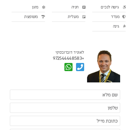
גישה לנכים
חניה
מזגן
ממ"ד
מעלית
משופצת
גינה
לאוניד דוברובסקי
+972544448583