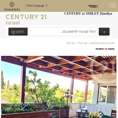
*9921
Select Language
▼
Global Site
CENTURY 21 SMILEY Herzliya
+
חפש
הצג רק נכסים מסומנים
/
הצג הכל
/
הצג מפה
נמצאו
19
תוצאות