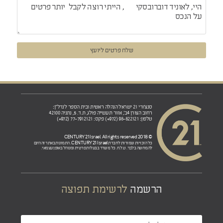
שלח פרטים ליועץ
סנצ'ורי 21 ישראל הנהלה ראשית ובית הספר לנדל"ן:
רחוב הצורן 4ב', אזור תעשייה פולג, ת.ד. 5, נתניה 42100
טלפון: 98-822121 (972+) פקס: 77-7912121 (972+)
© 2018 CENTURY 21 Israel. All rights reserved
CENTURY 21 Israel.
כל הזכויות שמורות לחברת
התמונות באתר זה הינם
להמחשה בלבד. ט.ל.ח. כל משרד בבעלות פרטית ומנוהל באופן עצמאי.
הרשמה
לרשימת תפוצה