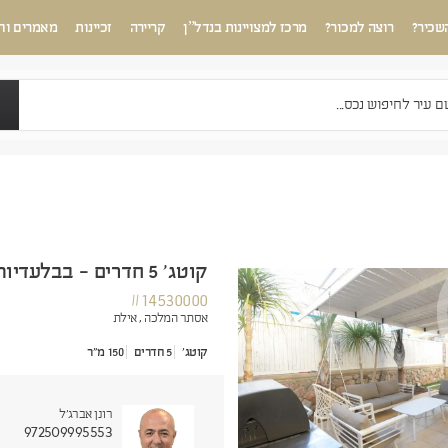
שכיר?
רוצה למכור?
מרכז למצויינות בנדל”ן
קריירה
זכיינות
מאמרים וח
קוטג' 5 חדרים - בבלעדיות
#14530000
אסתר המלכה ,
אילת
קוטג'
5 חדרים
150 מ"ר
רונן אברג'ל
972509995553