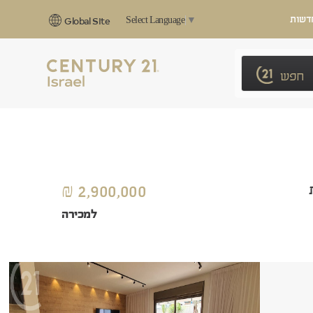
דשות
Select Language
▼
Global Site
חפש
2,900,000 ₪
למכירה