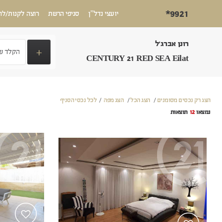
*9921
יועצי נדל”ן
סניפי הרשת
רוצה לקנות/לה
רונן אברג'ל
+
CENTURY 21 RED SEA Eilat
הצג רק נכסים מסומנים
/
הצג הכל
/
הצג מפה
/
לכל נכסי הסניף
נמצאו
12
תוצאות