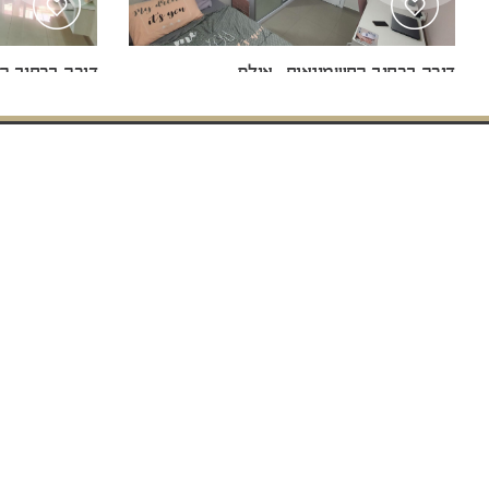
דירה ברחוב החשמונאים , אילת
דירה ברחוב הר
1,490,000 ₪
סנצ'ורי 21 ישראל הנהלה ראשית ובית הספר לנדל"ן:
רחוב הצורן 4ב', אזור תעשייה פולג, ת.ד. 5, נתניה 0
טלפון: 98-822121 (972+) פקס: 77-7912121 (972+)
© 2018 CENTURY 21 Israel. All rights reserved
כל הזכויות 
ט.ל.ח. כל מש
דירה ברחוב הר שלמה , אילת
1,650,000 ₪
פטיו ברחוב , 
מי אנחנו
מאמרים וחדשות
צור קשר
פרויקטים חדשים
השקעה בחו“ל