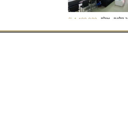
 דלעת , אילת
1,400,000 ₪
הר
4210
CENTURY 21 Israel.
הריני מ
שמורות לחברת
התמונות באתר זה הינם להמחשה בלבד.
רד בבעלות פרטית ומנוהל באופן עצמאי.
אילת
1,820,000 ₪
C21 HUB
נכסי יוקרה
נכסים להשקעה