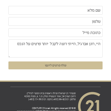
שלח פרטים ליועץ
סנצ'ורי 21 ישראל הנהלה ראשית ובית הספר לנדל"ן:
רחוב הצורן 4ב', אזור תעשייה פולג, ת.ד. 5, נתניה 42100
טלפון: 98-822121 (972+) פקס: 77-7912121 (972+)
© 2018 CENTURY 21 Israel. All rights reserved