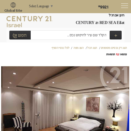
*9921
Select Language
▼
Global Site
רונן אברג'ל
CENTURY 21 RED SEA Eilat
+
חפש
הצג רק נכסים מסומנים
/
הצג הכל
/
הצג מפה
/
לכל נכסי הסניף
נמצאו
12
תוצאות