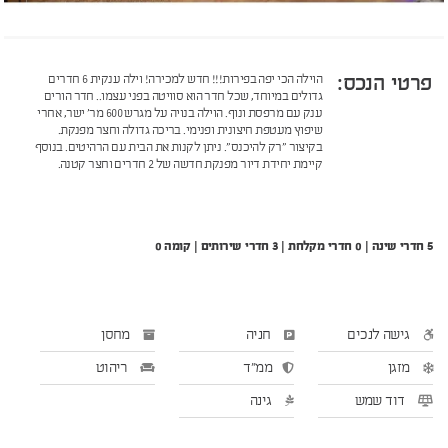
פרטי הנכס:
הוילה הכי יפה בפירות!!! חדש למכירה! וילה ענקית 6 חדרים
גדולים במיוחד, שכל חדר הוא סוויטה בפני עצמו.. חדר הורים
ענק עם מרפסת ונוף. הוילה בנויה על מגרש 600 מר' ישר, אחרי
שיפוץ מעטפת חיצונית ופנימי. בריכה גדולה וחצר מפנקת.
בקיצור "רק להיכנס". ניתן לקנות את הבית עם הרהיטים. בנוסף
קיימת יחידת דיור מפנקת חדשה של 2 חדרים וחצר קטנה.
5 חדרי שינה | 0 חדרי מקלחת | 3 חדרי שירותים | קומה 0
גישה לנכים
חניה
מחסן
מזגן
ממ"ד
ריהוט
דוד שמש
גינה