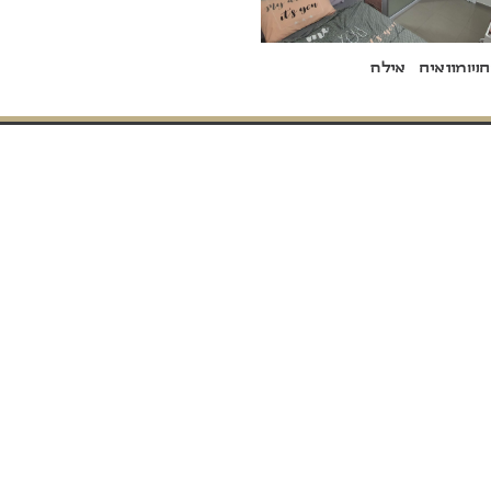
שמונאים , אילת
1,490,000 ₪
הר
4210
CENTURY 21 Israel.
הריני מ
שמורות לחברת
התמונות באתר זה הינם להמחשה בלבד.
רד בבעלות פרטית ומנוהל באופן עצמאי.
ר שלמה , אילת
1,650,000 ₪
C21 HUB
נכסי יוקרה
נכסים להשקעה