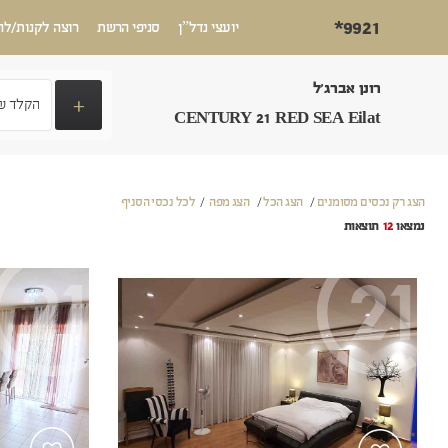
*9921
יועצי נדל”ן
סניפי הרשת
רוצה לקנות/לה
רונן אברג'ל
+
CENTURY 21 RED SEA Eilat
הצג רק נכסים מסומנים
/
הצג הכל
/
הצג מפה
/
לכל נכסי הסניף
נמצאו
12
תוצאות