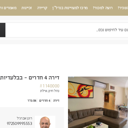
שכיר?
רוצה למכור?
מרכז למצויינות בנדל”ן
קריירה
זכיינות
מאמרים וח
דירה 4 חדרים - בבלעדיות
#1140000
נחל חיון,
אילת
דירה
4 חדרים
84 מ"ר
רונן אברג'ל
972509995553