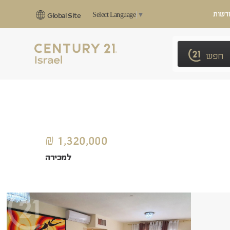
דשות
Select Language
▼
Global Site
חפש
1,320,000 ₪
למכירה