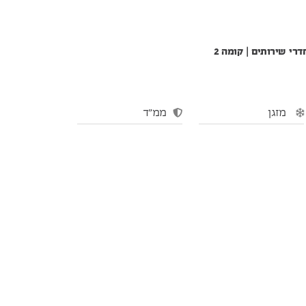
מזגן
ממ"ד