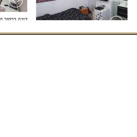
דירה ברחוב הח
פטיו ברחוב , אילת
1,820,000 ₪
סנצ'ורי 21 ישראל הנהלה ראשית ובית הספר לנדל"ן:
רחוב הצורן 4ב', אזור תעשייה פולג, ת.ד. 5, נתניה 0
טלפון: 98-822121 (972+) פקס: 77-7912121 (972+)
© 2018 CENTURY 21 Israel. All rights reserved
כל הזכויות 
ט.ל.ח. כל מש
דירה ברחוב ה
מי אנחנו
מאמרים וחדשות
צור קשר
קוטג' ברחוב אסתר המלכה , אילת
פרויקטים חדשים
השקעה בחו“ל