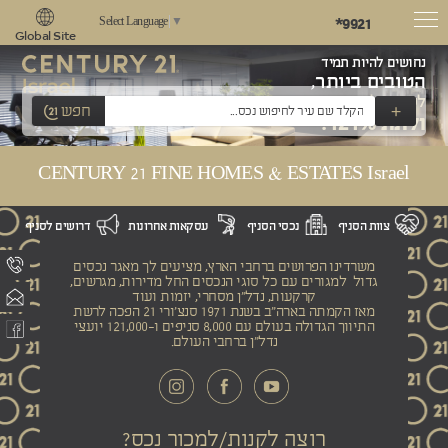
*9921
Select Language
▼
Global Site
נחושים להיות תמיד
הטובים ביותר,
לשאוף למצוינות
+
חפש
ולתת 121%!
CENTURY 21 FINE HOMES & ESTATES Israel
צוות הסניף
נכסי הסניף
עסקאות אחרונות
דרושים לסניף
משרדינו הפרושים ברחבי הארץ, מציעים לך מאגר נכסים
גדול למגורים עם כל סוגי הנכסים החל מדירות, מגרשים,
קרקעות, נדל"ן מסחרי, יזמות ועוד
מאז הקמתה בארה"ב בשנת 1971 סנצ'ורי 21 הפכה לרשת
התיווך הגדולה בעולם עם 8,000 סניפים ו-121,000 יועצי
נדל"ן ברחבי העולם.
רוצה לקנות/למכור נכס?