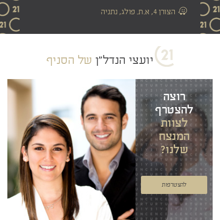
הצורן 4, א.ת. פולג, נתניה
יועצי הנדל"ן
של הסניף
רוצה
להצטרף
לצוות
המנצח
שלנו?
להצטרפות