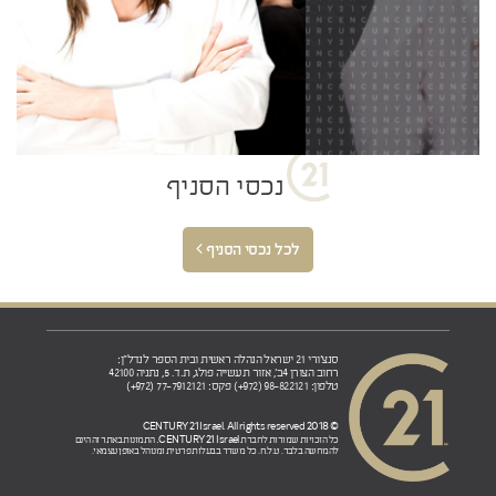
נכסי הסניף
לכל נכסי הסניף
סנצ'ורי 21 ישראל הנהלה ראשית ובית הספר לנדל"ן:
רחוב הצורן 4ב', אזור תעשייה פולג, ת.ד. 5, נתניה 42100
טלפון: 98-822121 (972+) פקס: 77-7912121 (972+)
© 2018 CENTURY 21 Israel. All rights reserved
CENTURY 21 Israel.
כל הזכויות שמורות לחברת
התמונות באתר זה הינם
להמחשה בלבד. ט.ל.ח. כל משרד בבעלות פרטית ומנוהל באופן עצמאי.