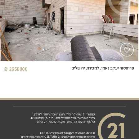
פרופסור יעקב נאמן, למכירה, ירושלים
2650000 ₪
סנצ'ורי 21 ישראל הנהלה ראשית ובית הספר לנדל"ן:
רחוב הצורן 4ב', אזור תעשייה פולג, ת.ד. 5, נתניה 42100
טלפון: 98-822121 (972+) פקס: 77-7912121 (972+)
© 2018 CENTURY 21 Israel. All rights reserved
CENTURY 21 Israel.
כל הזכויות שמורות לחברת
התמונות באתר זה הינם