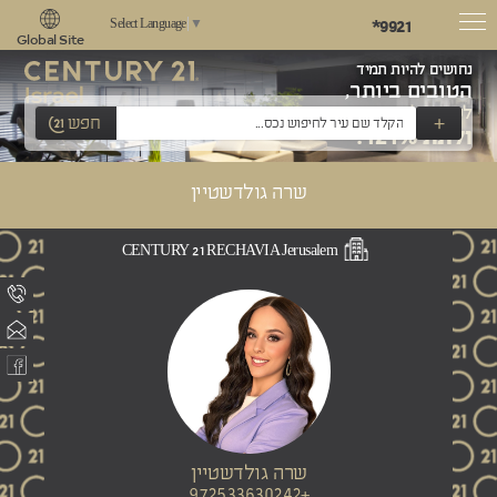
*9921
Select Language
▼
Global Site
נחושים להיות תמיד
הטובים ביותר,
לשאוף למצוינות
+
חפש
ולתת 121%!
שרה גולדשטיין
CENTURY 21 RECHAVIA Jerusalem
שרה גולדשטיין
+972533630242