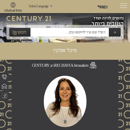
*9921
Select Language
▼
Global Site
נחושים להיות תמיד
הטובים ביותר,
לשאוף למצוינות
+
חפש
ולתת 121%!
מיכל אסקיו
CENTURY 21 RECHAVIA Jerusalem