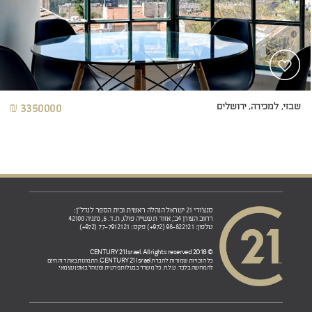
שבזי, למכירה, ירושלים
3350000 ₪
סנצ'ורי 21 ישראל הנהלה ראשית ובית הספר לנדל"ן:
רחוב הצורן 4ב', אזור תעשייה פולג, ת.ד. 5, נתניה 42100
טלפון: 98-822121 (972+) פקס: 77-7912121 (972+)
© 2018 CENTURY 21 Israel. All rights reserved
CENTURY 21 Israel.
כל הזכויות שמורות לחברת
התמונות באתר זה הינם
להמחשה בלבד. ט.ל.ח. כל משרד בבעלות פרטית ומנוהל באופן עצמאי.