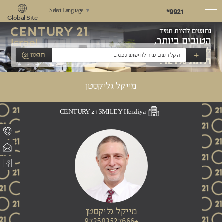
*9921
Select Language
▼
Global Site
נחושים להיות תמיד
הטובים ביותר,
לשאוף למצוינות
+
חפש
ולתת 121%!
מייקל גליקסטן
CENTURY 21 SMILEY Herzliya
מייקל גליקסטן
+972503527666