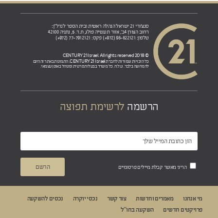
סנצ'ורי 21 ישראל הנהלה ראשית ובית הספר לנדל"ן:
רחוב הצורן 4ב', אזור תעשייה פולג, ת.ד. 5, נתניה 42100
טלפון: 98-822121 (972+) פקס: 77-7912121 (972+)
© 2018 CENTURY 21 Israel. All rights reserved
CENTURY 21 Israel.
כל הזכויות שמורות לחברת
התמונות באתר זה הינם
להמחשה בלבד. ט.ל.ח. כל משרד בבעלות פרטית ומנוהל באופן עצמאי.
הרשמה
לרשימת תפוצה
הריני מאשר קבלת מיילים פרסומיים
מי אנחנו
מאמרים וחדשות
צור קשר
נכסי יוקרה
נכסים להשקעה
פרויקטים חדשים
השקעה בחו“ל