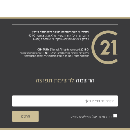
סנצ'ורי 21 ישראל הנהלה ראשית ובית הספר לנדל"ן:
רחוב הצורן 4ב', אזור תעשייה פולג, ת.ד. 5, נתניה 42100
טלפון: 98-822121 (972+) פקס: 77-7912121 (972+)
© 2018 CENTURY 21 Israel. All rights reserved
CENTURY 21 Israel.
כל הזכויות שמורות לחברת
התמונות באתר זה הינם
להמחשה בלבד. ט.ל.ח. כל משרד בבעלות פרטית ומנוהל באופן עצמאי.
הרשמה
לרשימת תפוצה
הריני מאשר קבלת מיילים פרסומיים