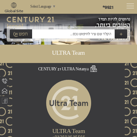
*9921
Select Language
▼
Global Site
נחושים להיות תמיד
הטובים ביותר,
לשאוף למצוינות
+
חפש
ולתת 121%!
ULTRA Team
CENTURY 21 ULTRA Netanya
ULTRA Team