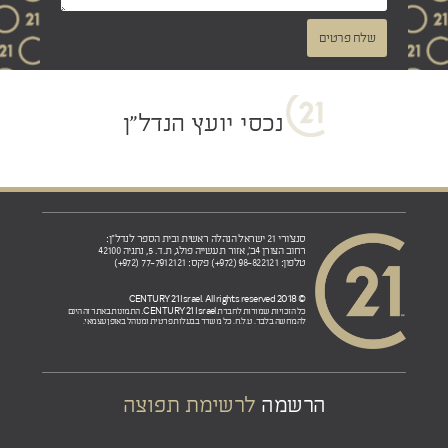
שלח פרטים
נכסי יועץ הנדל"ן
סנצ'ורי 21 ישראל הנהלה ראשית ובית הספר לנדל"ן:
רחוב הצורן 4ב', אזור תעשייה פולג, ת.ד. 5, נתניה 42100
טלפון: 98-822121 (972+) פקס: 77-7912121 (972+)
© 2018 CENTURY 21 Israel. All rights reserved
CENTURY 21 Israel.
כל הזכויות שמורות לחברת
התמונות באתר זה הינם
להמחשה בלבד. ט.ל.ח. כל משרד בבעלות פרטית ומנוהל באופן עצמאי.
הרשמה
לרשימת תפוצה