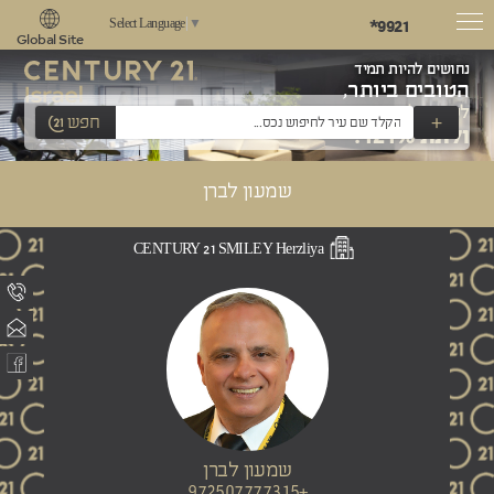
*9921
Select Language
▼
Global Site
נחושים להיות תמיד
הטובים ביותר,
לשאוף למצוינות
+
חפש
ולתת 121%!
שמעון לברן
CENTURY 21 SMILEY Herzliya
שמעון לברן
+972507777315