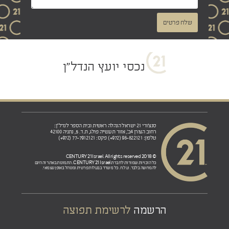
שלח פרטים
נכסי יועץ הנדל"ן
סנצ'ורי 21 ישראל הנהלה ראשית ובית הספר לנדל"ן:
רחוב הצורן 4ב', אזור תעשייה פולג, ת.ד. 5, נתניה 42100
טלפון: 98-822121 (972+) פקס: 77-7912121 (972+)
© 2018 CENTURY 21 Israel. All rights reserved
CENTURY 21 Israel.
כל הזכויות שמורות לחברת
התמונות באתר זה הינם
להמחשה בלבד. ט.ל.ח. כל משרד בבעלות פרטית ומנוהל באופן עצמאי.
הרשמה
לרשימת תפוצה