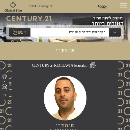
*9921
Select Language
▼
Global Site
נחושים להיות תמיד
הטובים ביותר,
לשאוף למצוינות
+
חפש
ולתת 121%!
שי מזרחי
CENTURY 21 RECHAVIA Jerusalem
שי מזרחי