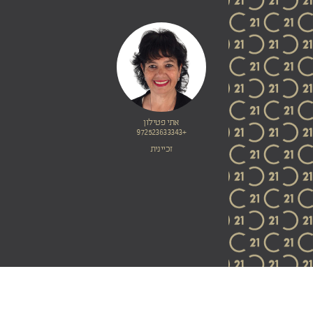
אתי פטילון
+972523633343
זכיינית