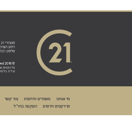
סנצ'ורי 21 ישראל הנהלה ראשית ובית הספר לנדל"ן:
רחוב הצורן 4ב', אזור תעשייה פולג, ת.ד. 5, נתניה 0
טלפון: 98-822121 (972+) פקס: 77-7912121 (972+)
© 2018 CENTURY 21 Israel. All rights reserved
כל הזכויות 
ט.ל.ח. כל מש
מי אנחנו
מאמרים וחדשות
צור קשר
פרויקטים חדשים
השקעה בחו“ל