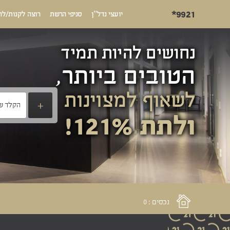
*9921
יועצי נדל”ן
סניפי הרשת
רוצה לקנות/לה
נחושים להיות תמיד
הטובים ביותר,
לשאוף למצוינות
+
ולתת 121%!
נכסים : 0