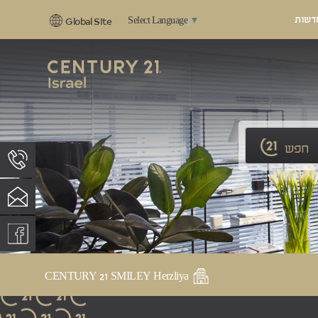
דשות
Select Language
▼
Global Site
חפש
CENTURY 21 SMILEY Herzliya