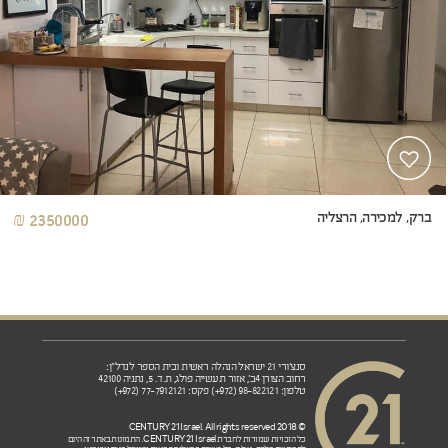
ברק, למכירה, הרצליה
2350000 ₪
סנצ'ורי 21 ישראל הנהלה ראשית ובית הספר לנדל"ן:
רחוב הצורן 4ב', אזור תעשייה פולג, ת.ד. 5, נתניה 42100
טלפון: 98-822121 (972+) פקס: 77-7912121 (972+)
© 2018 CENTURY 21 Israel. All rights reserved
CENTURY 21 Israel.
כל הזכויות שמורות לחברת
התמונות באתר זה הינם