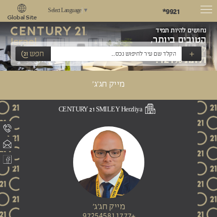
*9921
Select Language
▼
Global Site
נחושים להיות תמיד
הטובים ביותר,
לשאוף למצוינות
+
חפש
ולתת 121%!
מייק חג'ג'
CENTURY 21 SMILEY Herzliya
מייק חג'ג'
+972545811777